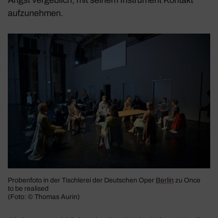
Angst vergeb­lich, mit seinem Instru­ment Kontakt
aufzu­nehmen.
Proben­foto in der Tisch­lerei der Deut­schen Oper
Berlin
zu
Once
to be realised
(Foto: © Thomas Aurin)