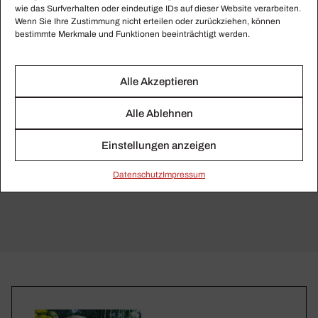
wie das Surfverhalten oder eindeutige IDs auf dieser Website verarbeiten.
Once to be realised
am 25., 26. und 27. Januar
Wenn Sie Ihre Zustimmung nicht erteilen oder zurückziehen, können
2022 an der Deutschen Oper Berlin unter:
bestimmte Merkmale und Funktionen beeinträchtigt werden.
www.deutscheoperberlin.de
Alle Akzeptieren
Fotos: Nikos Nikolopoulos
Alle Ablehnen
Einstellungen anzeigen
Daten­schutz
Impressum