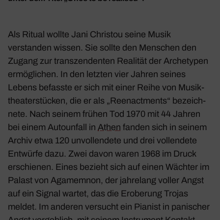
Als Ritual wollte Jani Christou seine Musik
verstanden wissen. Sie sollte den Menschen den
Zugang zur tran­szen­denten Realität der Arche­typen
ermög­li­chen. In den letzten vier Jahren seines
Lebens befasste er sich mit einer Reihe von Musik­
thea­ter­stü­cken, die er als „Reenact­ments“ bezeich­
nete. Nach seinem frühen Tod 1970 mit 44 Jahren
bei einem Auto­un­fall in
Athen
fanden sich in seinem
Archiv etwa 120 unvoll­endete und drei voll­endete
Entwürfe dazu. Zwei davon waren 1968 im Druck
erschienen. Eines bezieht sich auf einen Wächter im
Palast von Agamemnon, der jahre­lang voller Angst
auf ein Signal wartet, das die Erobe­rung Trojas
meldet. Im anderen versucht ein Pianist in pani­scher