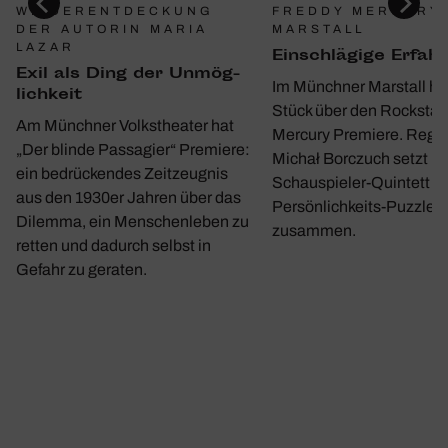
WIEDERENTDECKUNG
FREDDY MERCURY 
DER AUTORIN MARIA
MARSTALL
LAZAR
Einschlä­gige Erfah
Exil als Ding der Unmög­
Im Münchner Marstall hat
lich­keit
Stück über den Rockstar
Am Münchner Volkstheater hat
Mercury Premiere. Regi
„Der blinde Passagier“ Premiere:
Michał Borczuch setzt m
ein bedrückendes Zeitzeugnis
Schauspieler-Quintett ei
aus den 1930er Jahren über das
Persönlichkeits-Puzzle
Dilemma, ein Menschenleben zu
zusammen.
retten und dadurch selbst in
Gefahr zu geraten.