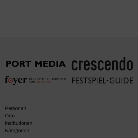
Personen
Orte
Insti­tu­tionen
Kate­go­rien