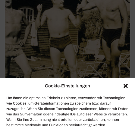
Cookie-Einstellungen
Um Ihnen ein optimales Erlebnis zu bieten, verwenden wir Technologien
KLASSIKWOCHE 19/2021
wie Cookies, um Geräteinformationen zu speichern bzw. darauf
Unsere Inten­danten: Die echten, starken
zuzugreifen. Wenn Sie diesen Technologien zustimmen, können wir Daten
Männer!
wie das Surfverhalten oder eindeutige IDs auf dieser Website verarbeiten.
Wenn Sie Ihre Zustimmung nicht erteilen oder zurückziehen, können
Unkreative Opernhäuser, Barrie Koskys Pläne mit der
bestimmte Merkmale und Funktionen beeinträchtigt werden.
Zauberflöte, die Forderung nach Solidarität mit dem