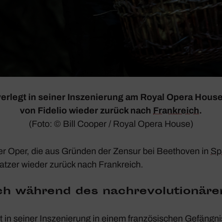
verlegt in seiner Insze­nie­rung am Royal Opera House
von
Fidelio
wieder zurück nach
Frank­reich
.
(Foto: © Bill Cooper / Royal Opera House)
er Oper, die aus Gründen der Zensur bei Beet­hoven in
Sp
atzer wieder zurück nach Frank­reich.
ch während des nach­re­vo­lu­tio­när
t in seiner Insze­nie­rung in einem fran­zö­si­schen Gefäng