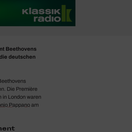
mt Beet­ho­vens
die deut­schen
Beet­ho­vens
en. Die Première
en in London waren
onio Pappano
am
ment