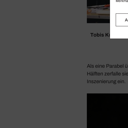
Merkmal
A
Tobis Kratzer b
Als eine Parabel üb
Hälften zerfalle si
Insze­nie­rung ein.