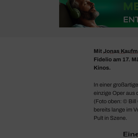
Mit
Jonas Kauf­
Fidelio
am 17. M
Kinos.
In einer groß­ar­ti
einzige Oper aus 
(Foto oben: © Bill
bereits lange im V
Pult in Szene.
Ein