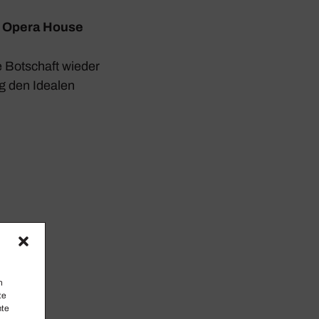
l Opera House
che Botschaft wieder
g den Idealen
n
te
mte