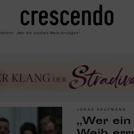
fmann: „Wer ein solches Weib errungen“
JONAS KAUFMANN
„Wer ein
Weib err