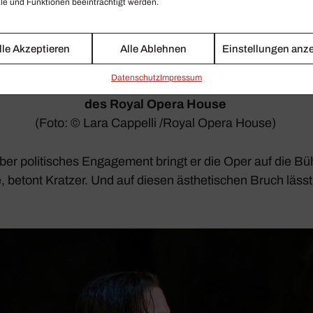
e und Funktionen beeinträchtigt werden.
lle Akzeptieren
Alle Ablehnen
Einstellungen anz
Daten­schutz
Impressum
ringt
Fidelio
als Parabel über poli­ti­sches Enga­ge­me
des Royal Opera House
(Foto: © Lara Cappelli /​Royal Opera House)
er poli­ti­sches Enga­ge­ment bringt er die Oper auf die Bü
e, betont Kratzer. Und auf diesen ästhe­ti­schen Bruch lässt