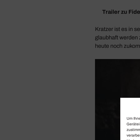
Trailer zu
Fide
Kratzer ist es in s
glaub­haft werden
heute noch zukom
Um Ihne
Gerätei
zustimm
verarbe