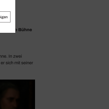
eigen
nt auf die Bühne
hne. In zwei
 er sich mit seiner