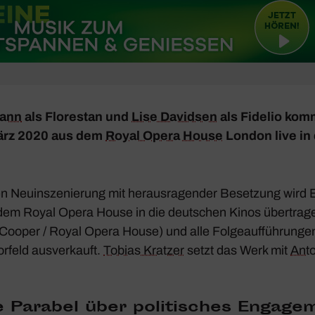
mann
als Flore­stan und
Lise Davidsen
als Fidelio kom
ärz 2020 aus dem
Royal Opera House
London live in 
gen Neuin­sze­nie­rung mit heraus­ra­gender Beset­zung wird 
dem Royal Opera House in die deut­schen Kinos über­trag
 Cooper / Royal Opera House) und alle Folge­auf­füh­rung
orfeld ausver­kauft.
Tobias Kratzer
setzt das Werk mit
Ant
e Parabel über poli­ti­sches Enga­ge­