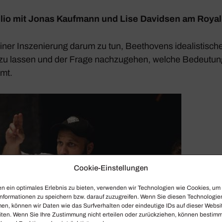
lio
mit Jonas Kauf­mann und Lise Davidsen am Roya
einer Insze­nie­rung darum zu tun, Beet­ho­vens idea­lis­ti­s
 zu lassen und der Frage nach­zu­gehen, welche Bedeu­tun
mt.
Cookie-Einstellungen
n ein optimales Erlebnis zu bieten, verwenden wir Technologien wie Cookies, um
nformationen zu speichern bzw. darauf zuzugreifen. Wenn Sie diesen Technologie
en, können wir Daten wie das Surfverhalten oder eindeutige IDs auf dieser Websi
iten. Wenn Sie Ihre Zustimmung nicht erteilen oder zurückziehen, können bestim