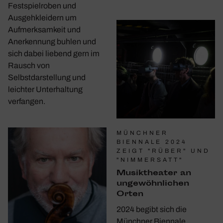
Festspielroben und
Ausgehkleidern um
Aufmerksamkeit und
Anerkennung buhlen und
sich dabei liebend gern im
Rausch von
Selbstdarstellung und
leichter Unterhaltung
verfangen.
MÜNCHNER
BIENNALE 2024
ZEIGT "RÜBER" UND
"NIMMERSATT"
Musik­theater an
unge­wöhn­li­chen
Orten
2024 begibt sich die
Münchner Biennale