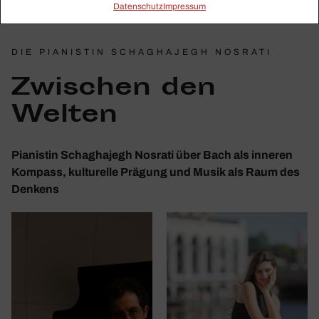
Daten­schutz
Impressum
DIE PIANISTIN SCHAGHAJEGH NOSRATI
Zwischen den
Welten
Pianistin Schaghajegh Nosrati über Bach als inneren
Kompass, kulturelle Prägung und Musik als Raum des
Denkens