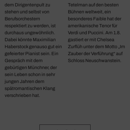
dem Dirigentenpult zu
Tetelman auf den besten
stehen und selbst von
Bühnen weltweit, ein
Berufsorchestern
besonderes Faible hat der
respektiert zu werden, ist
amerikanische Tenor für
durchaus ungewöhnlich.
Verdi und Puccini. Am 1.8.
Dabei könnte Maximilian
gastiert er mit Chelsea
Haberstock genauso gut ein
Zurflüh unter dem Motto „Im
gefeierter Pianist sein. Ein
Zauber der Verführung“ auf
Gespräch mit dem
Schloss Neuschwanstein.
gebürtigen Münchner, der
sein Leben schon in sehr
jungen Jahren dem
spätromantischen Klang
verschrieben hat.