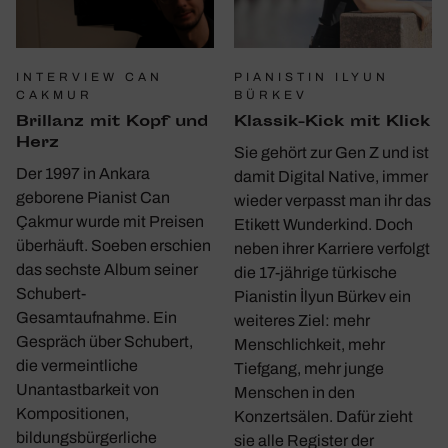
INTERVIEW CAN
PIANISTIN ILYUN
CAKMUR
BÜRKEV
Bril­lanz mit Kopf und
Klassik-Kick mit Klick
Herz
Sie gehört zur Gen Z und ist
Der 1997 in Ankara
damit Digital Native, immer
geborene Pianist Can
wieder verpasst man ihr das
Çakmur wurde mit Preisen
Etikett Wunderkind. Doch
überhäuft. Soeben erschien
neben ihrer Karriere verfolgt
das sechste Album seiner
die 17-jährige türkische
Schubert-
Pianistin İlyun Bürkev ein
Gesamtaufnahme. Ein
weiteres Ziel: mehr
Gespräch über Schubert,
Menschlichkeit, mehr
die vermeintliche
Tiefgang, mehr junge
Unantastbarkeit von
Menschen in den
Kompositionen,
Konzertsälen. Dafür zieht
bildungsbürgerliche
sie alle Register der