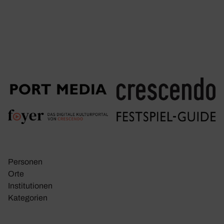
Personen
Orte
Insti­tu­tionen
Kate­go­rien