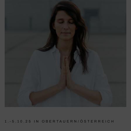
1.-5.10.25 IN OBERTAUERN/ÖSTERREICH