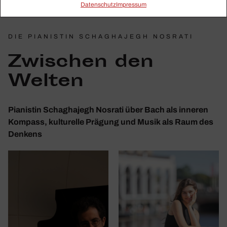
Daten­schutz
Impressum
DIE PIANISTIN SCHAGHAJEGH NOSRATI
Zwischen den
Welten
Pianistin Schaghajegh Nosrati über Bach als inneren
Kompass, kulturelle Prägung und Musik als Raum des
Denkens