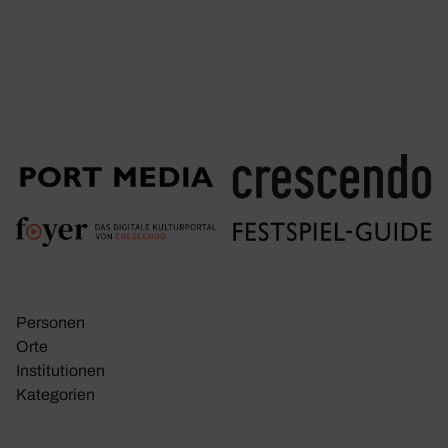
Personen
Orte
Insti­tu­tionen
Kate­go­rien