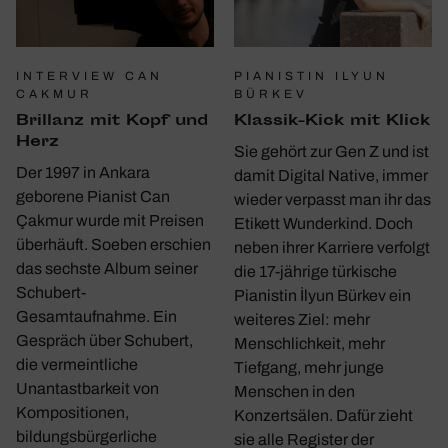
INTERVIEW CAN
PIANISTIN ILYUN
CAKMUR
BÜRKEV
Bril­lanz mit Kopf und
Klassik-Kick mit Klick
Herz
Sie gehört zur Gen Z und ist
Der 1997 in Ankara
damit Digital Native, immer
geborene Pianist Can
wieder verpasst man ihr das
Çakmur wurde mit Preisen
Etikett Wunderkind. Doch
überhäuft. Soeben erschien
neben ihrer Karriere verfolgt
das sechste Album seiner
die 17-jährige türkische
Schubert-
Pianistin İlyun Bürkev ein
Gesamtaufnahme. Ein
weiteres Ziel: mehr
Gespräch über Schubert,
Menschlichkeit, mehr
die vermeintliche
Tiefgang, mehr junge
Unantastbarkeit von
Menschen in den
Kompositionen,
Konzertsälen. Dafür zieht
bildungsbürgerliche
sie alle Register der