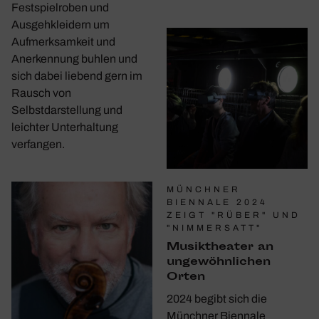
Festspielroben und
Ausgehkleidern um
Aufmerksamkeit und
Anerkennung buhlen und
sich dabei liebend gern im
Rausch von
Selbstdarstellung und
leichter Unterhaltung
verfangen.
MÜNCHNER
BIENNALE 2024
ZEIGT "RÜBER" UND
"NIMMERSATT"
Musik­theater an
unge­wöhn­li­chen
Orten
2024 begibt sich die
Münchner Biennale