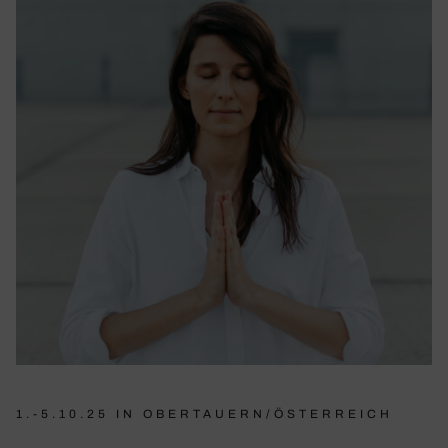
1.-5.10.25 IN OBERTAUERN/ÖSTERREICH