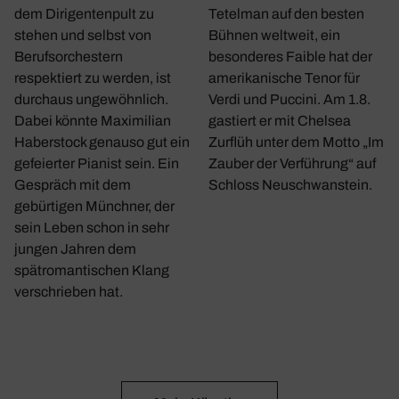
dem Dirigentenpult zu
Tetelman auf den besten
stehen und selbst von
Bühnen weltweit, ein
Berufsorchestern
besonderes Faible hat der
respektiert zu werden, ist
amerikanische Tenor für
durchaus ungewöhnlich.
Verdi und Puccini. Am 1.8.
Dabei könnte Maximilian
gastiert er mit Chelsea
Haberstock genauso gut ein
Zurflüh unter dem Motto „Im
gefeierter Pianist sein. Ein
Zauber der Verführung“ auf
Gespräch mit dem
Schloss Neuschwanstein.
gebürtigen Münchner, der
sein Leben schon in sehr
jungen Jahren dem
spätromantischen Klang
verschrieben hat.